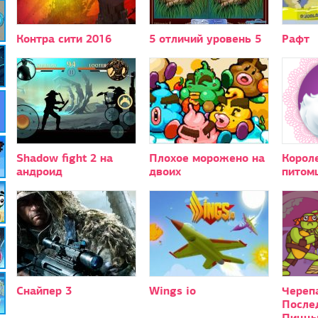
Контра сити 2016
5 отличий уровень 5
Рафт
Shadow fight 2 на
Плохое морожено на
Корол
андроид
двоих
питом
Снайпер 3
Wings io
Череп
После
Пицц