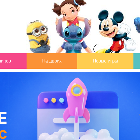
чиков
На двоих
Новые игры