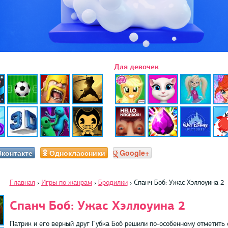
Для девочек
Вконтакте
Одноклассники
Google+
Главная
›
Игры по жанрам
›
Бродилки
›
Спанч Боб: Ужас Хэллоуина 2
Спанч Боб: Ужас Хэллоуина 2
Патрик и его верный друг Губка Боб решили по-особенному отметить 