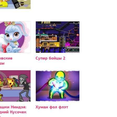
евские
Супер бойцы 2
цы
ашки Ниндзя:
Хуман фол флэт
дний Кусочек
ы