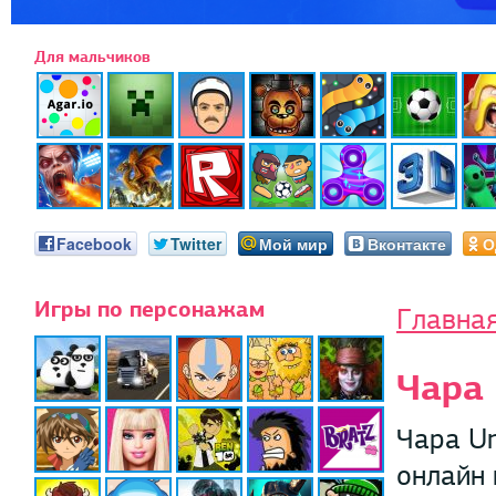
Для мальчиков
Facebook
Twitter
Мой мир
Вконтакте
О
Игры по персонажам
Главна
Чара 
Чара Un
онлайн 