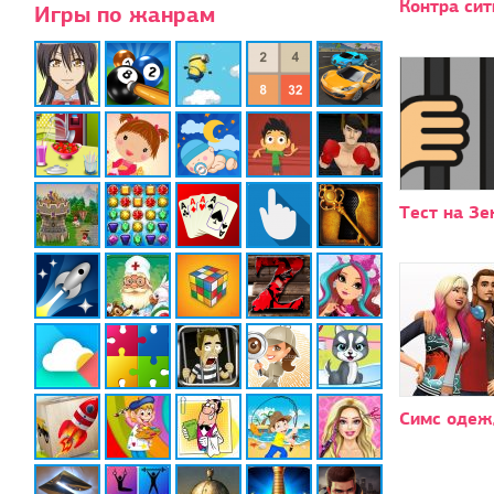
Контра сит
Игры по жанрам
Тест на Зе
Симс одеж