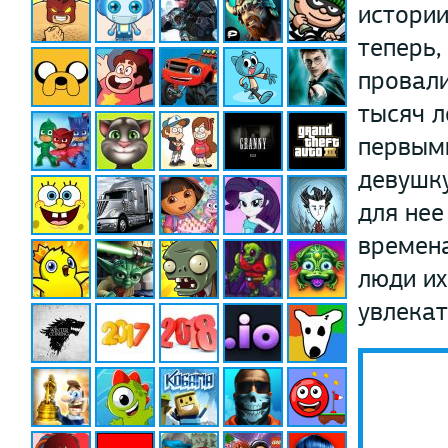
истории
теперь,
провали
тысяч л
первыми
девушку
для нее
времена
люди их
увлекат