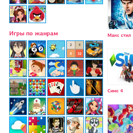
Игры по жанрам
Макс стил
Симс 4