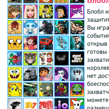
Блобл
Блобл и
защитит
Вы игра
события
открыв
готовы 
захвати
королев
нет дос
боеспос
захватч
можете 
размещ