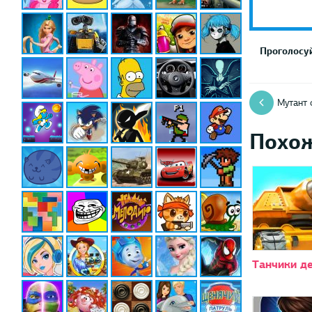
Проголосуй
Мутант 
Похо
Танчики д