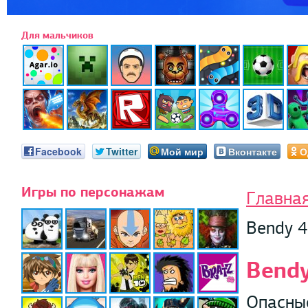
Для мальчиков
Facebook
Twitter
Мой мир
Вконтакте
О
Игры по персонажам
Главна
Bendy 4
Bendy
Опасные