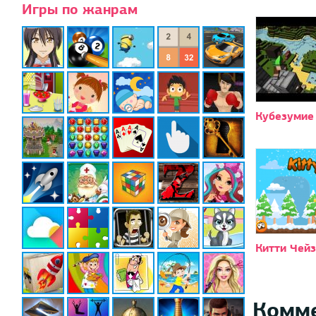
Игры по жанрам
Кубезумие
Китти Чейз
Комм