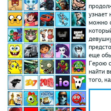
продол
узнает 
можно с
который
девушку
предсто
еще обы
Герою с
найти в
того, к