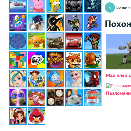
Бенди и
Похо
Май плей 
Пазломани