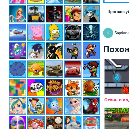
Проголосуй
Барбоск
Похо
Огонь и во