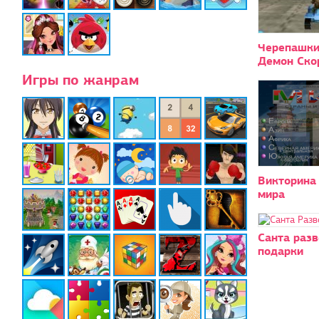
Черепашки
Демон Ско
Игры по жанрам
Викторина
мира
Санта разв
подарки