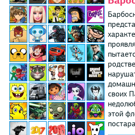
Барб
Барбоск
предста
характе
проявля
пытаетс
родстве
наруша
домашни
своих П
недолюб
этой фл
постара