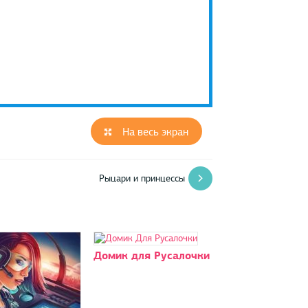
На весь экран
Рыцари и принцессы
Домик для Русалочки