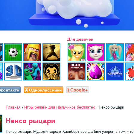
Для девочек
Вконтакте
Одноклассники
Google+
Главная
›
Игры онлайн для мальчиков бесплатно
›
Нексо рыцари
Нексо рыцари
Нексо рыцари. Мудрый король Хальберт всегда был уверен в том, что 