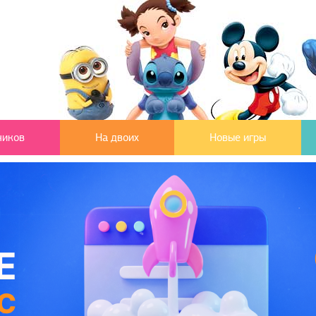
чиков
На двоих
Новые игры