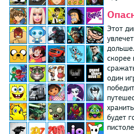
Опас
Этот д
увлечет
дольше.
скорее 
сражать
один иг
победит
путешес
хранить
будет г
пистоле