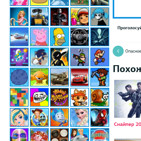
Проголосуй
Опасное
Похо
Снайпер 2