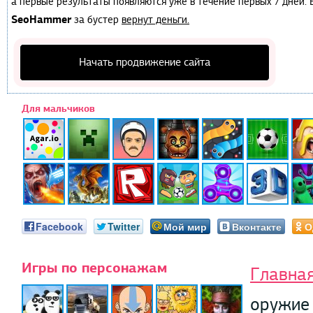
а первые результаты появляются уже в течение первых 7 дней. Е
SeoHammer
за бустер
вернут деньги.
Начать продвижение сайта
Для мальчиков
Facebook
Twitter
Мой мир
Вконтакте
О
Игры по персонажам
Главна
оружие