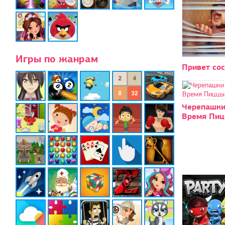
Игры по жанрам
Привет со
Черепашки
Время Пи