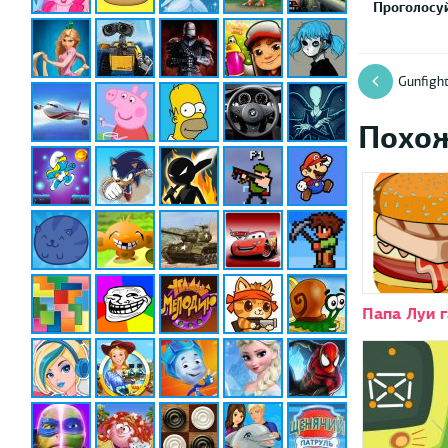
Проголосуй
Gunfight
Похо
Папа Луи 