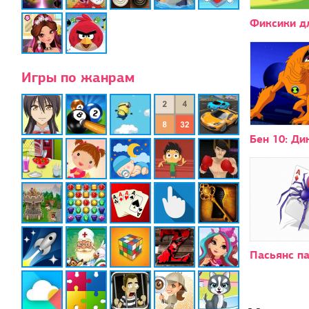
Фиксики д
Игры по жанрам
Бен 10: Ди
Пасьянс п