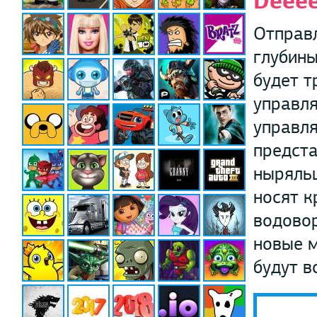
Deeee
Отправл
глубины
будет т
управл
управля
предста
ныряльщ
носят к
водовор
новые м
будут в