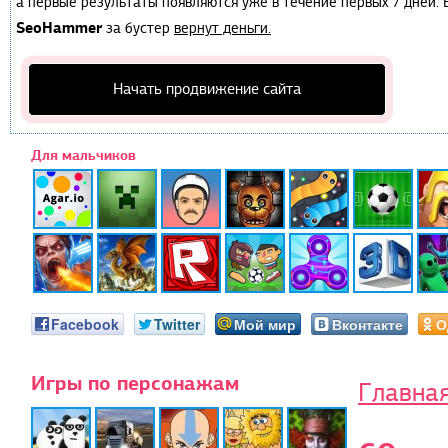
а первые результаты появляются уже в течение первых 7 дней. Е
SeoHammer
за бустер
вернут деньги.
Начать продвижение сайта
Для мальчиков
Facebook
Twitter
Мой мир
Вконтакте
О
Игры по персонажам
Главна