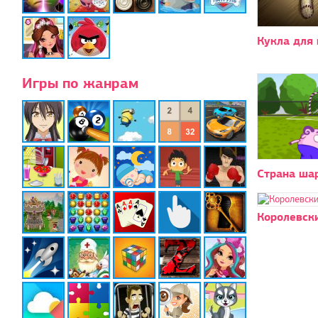
Кукла для
Игры по жанрам
Страна ша
Королевск