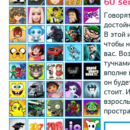
60 se
Говорят
достойн
В этой 
чтобы н
вас. Во
тучками
вполне 
он буде
стоит. 
взрослы
простра