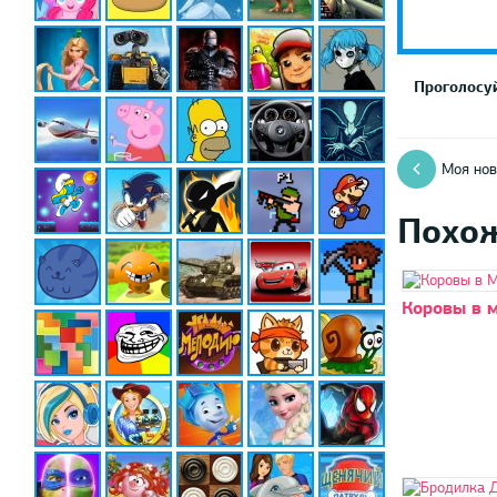
Проголосуй
Моя нов
Похо
Коровы в 