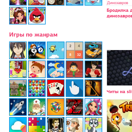
Бродилка 
динозавро
Игры по жанрам
Читы на sli