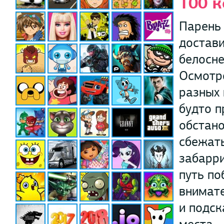
100 
Парень 
достави
белосне
Осмотре
разных 
будто п
обстано
сбежать
забарри
путь по
внимате
и подск