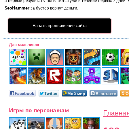
а первые результаты появляются уже в течение первых 7 дней. Е
SeoHammer
за бустер
вернут деньги.
Начать продвижение сайта
Для мальчиков
Facebook
Twitter
Мой мир
Вконтакте
О
Игры по персонажам
Главна