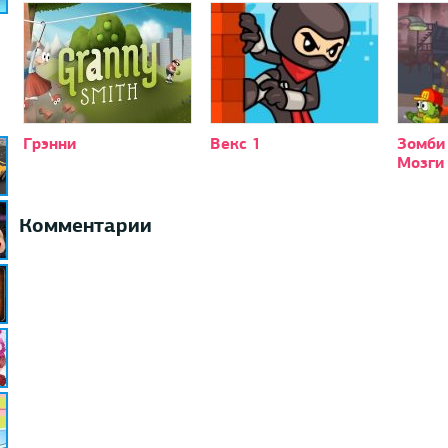
Грэнни
Векс 1
Зомби
Мозги
Комментарии