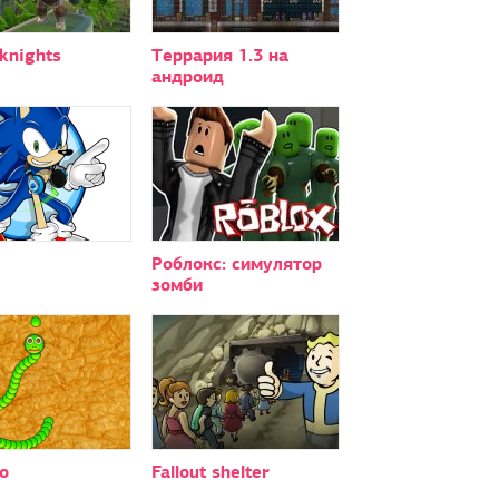
 knights
Террария 1.3 на
андроид
Роблокс: симулятор
зомби
o
Fallout shelter