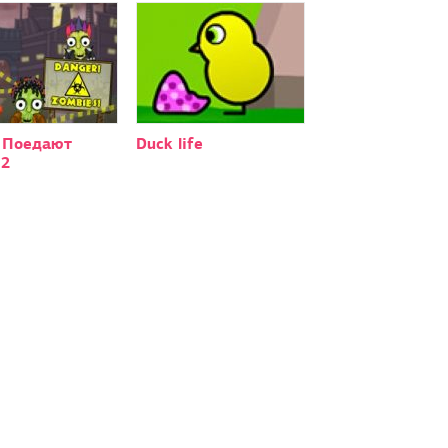
 Поедают
Duck life
 2