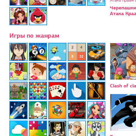
Черепашки
Атака Кра
Игры по жанрам
Clash of cl