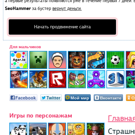
а первые результаты появляются уже в течение первых 7 дней. Е
SeoHammer
за бустер
вернут деньги.
Начать продвижение сайта
Для мальчиков
Facebook
Twitter
Мой мир
Вконтакте
О
Игры по персонажам
Главна
Страшн