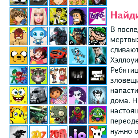
Найд
В после
мертвых
сливают
Хэллоуи
Ребяти
зловещи
напасти
дома. Н
настоящ
переоде
нужно о