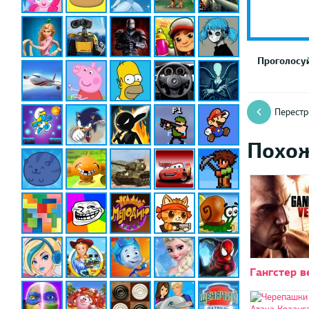
Проголосуй
Перестр
Похо
Гангстер в