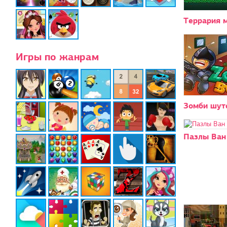
Террария 
Игры по жанрам
Зомби шут
Пазлы Ван