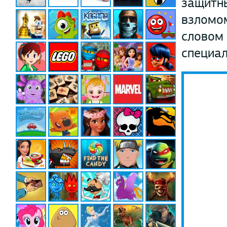
защитны
взломом
словом 
специа