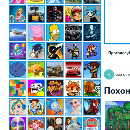
Проголосуй
Бой с т
Похо