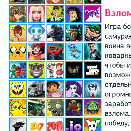
Взло
Игра бо
самурае
воина в
коварны
чтобы и
возможн
отдельн
огромно
заработ
взлома.
победу,