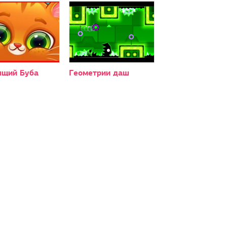
ящий Буба
Геометрии даш