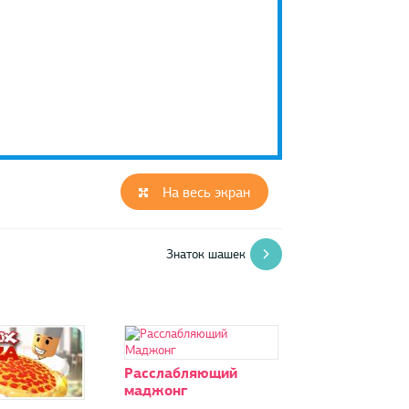
На весь экран
Знаток шашек
Расслабляющий
маджонг