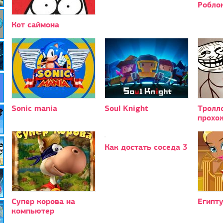
Робло
Кот саймона
Sonic mania
Soul Knight
Тролл
прохо
Как достать соседа 3
Супер корова на
Египту
компьютер