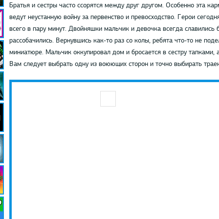
Братья и сестры часто ссорятся между друг другом. Особенно эта кар
ведут неустанную войну за первенство и превосходство. Герои сегодн
всего в пару минут. Двойняшки мальчик и девочка всегда славились б
рассобачились. Вернувшись как-то раз со колы, ребята что-то не под
миниатюре. Мальчик оккупировал дом и бросается в сестру тапками, а
Вам следует выбрать одну из воюющих сторон и точно выбирать траек