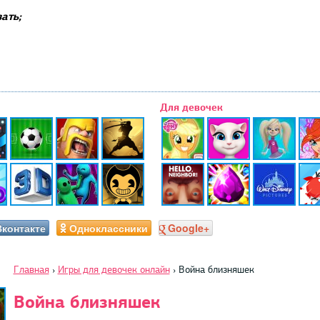
ать;
Для девочек
Вконтакте
Одноклассники
Google+
Главная
›
Игры для девочек онлайн
›
Война близняшек
Война близняшек