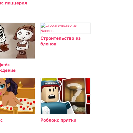
кс пиццерия
Строительство из
блоков
фейс
ждение
с
Роблокс прятки