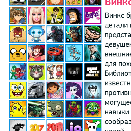
Винк
Винкс б
детали 
предста
девушек
внешние
для пох
Библиот
известн
противн
могущес
навыки 
сообраз