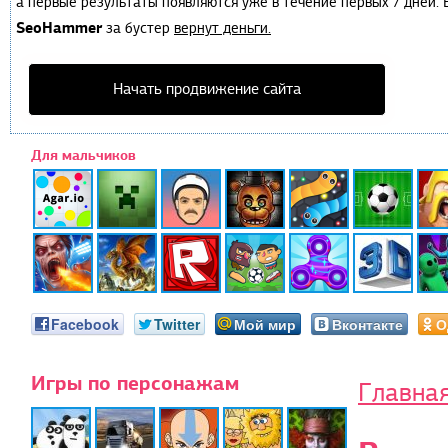
а первые результаты появляются уже в течение первых 7 дней. Е
SeoHammer
за бустер
вернут деньги.
Начать продвижение сайта
Для мальчиков
Facebook
Twitter
Мой мир
Вконтакте
О
Игры по персонажам
Главна