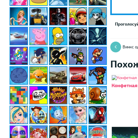
Проголосуй
Винкс о
Похо
Конфетная