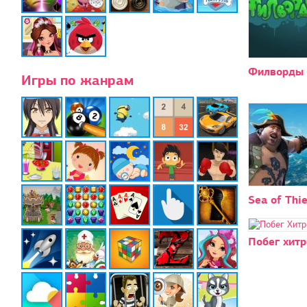
Филворды 
Игры по жанрам
Sea of Thi
Побег хитр