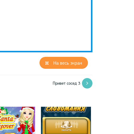
На весь экран
Привет сосед 3