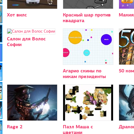
Хот вилс
Красный шар против
Макия
квадрата
Салон для Волос
Софии
Агарио скины по
50 ко
никам президенты
Rage 2
Пазл Маша с
Драко
цветами