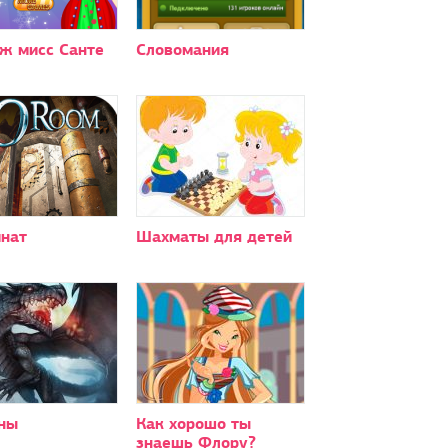
ж мисс Санте
Словомания
мнат
Шахматы для детей
ны
Как хорошо ты
знаешь Флору?