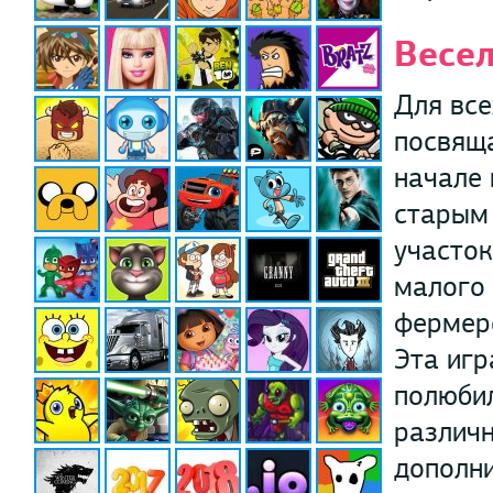
Весе
Для все
посвяща
начале 
старым 
участок
малого 
фермеро
Эта игр
полюбил
различн
дополни