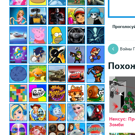
Проголосуй
Войны П
Похо
Нексус: Пр
Зомби