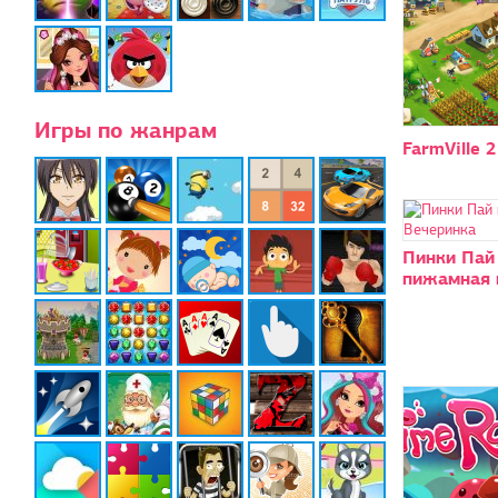
Игры по жанрам
FarmVille 2
Пинки Пай
пижамная 