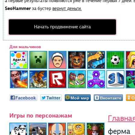
а первые результаты появляются уже в течение первых 7 дней. Е
SeoHammer
за бустер
вернут деньги.
Начать продвижение сайта
Для мальчиков
Facebook
Twitter
Мой мир
Вконтакте
О
Игры по персонажам
Главна
ферма