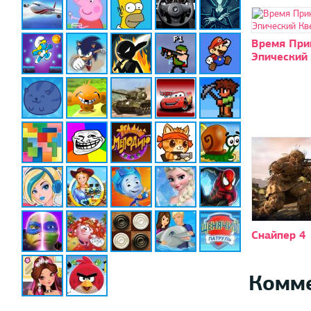
Время При
Эпический
Снайпер 4
Комм