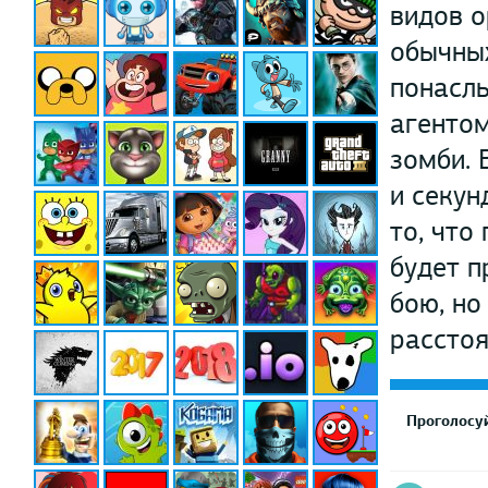
видов о
обычных
понасл
агентом
зомби. 
и секун
то, что
будет п
бою, но
расстоя
Проголосуй