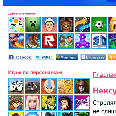
Для мальчиков
Facebook
Twitter
Мой мир
Вконтакте
О
Игры по персонажам
Главна
Нексу
Стрелял
не слиш