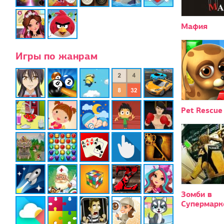
Мафия
Игры по жанрам
Pet Rescue
Зомби в
Супермарк