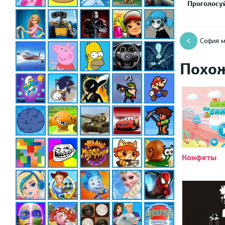
Проголосуй
София м
Похо
Конфеты