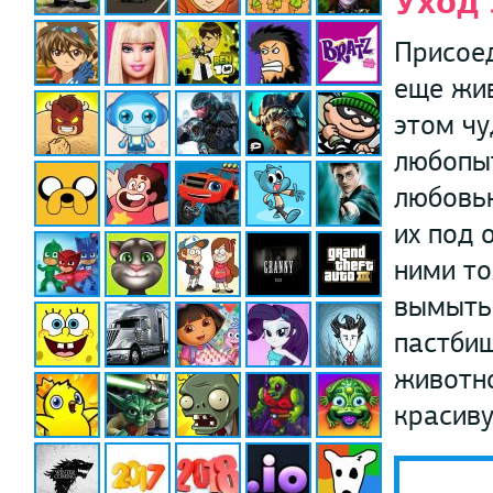
Уход 
Присоед
еще жив
этом чу
любопы
любовью
их под 
ними то
вымыть 
пастбищ
животно
красиву