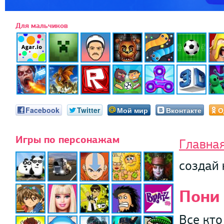
Для мальчиков
Facebook
Twitter
Мой мир
Вконтакте
О
Игры по персонажам
Главна
создай
Пони 
Все кто