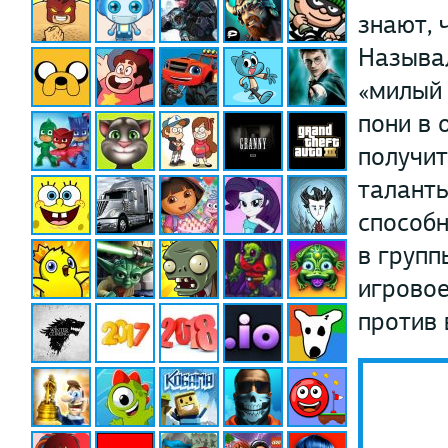
знают, 
Называл
«милый 
пони в 
получит
таланты
способн
в групп
игровое
против 