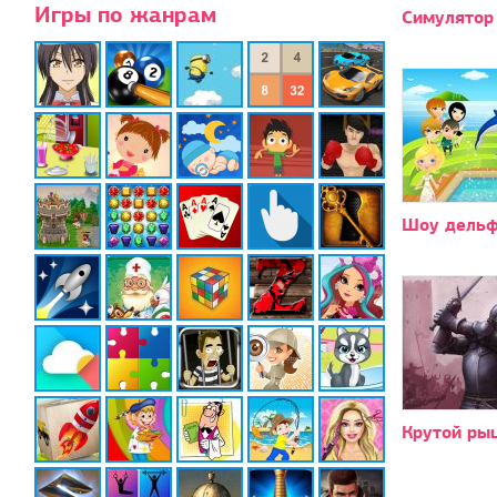
Игры по жанрам
Симулятор
Шоу дельф
Крутой ры