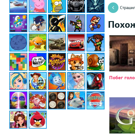
Страшил
Похо
Побег гол