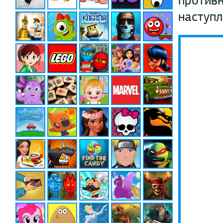
противн
наступл