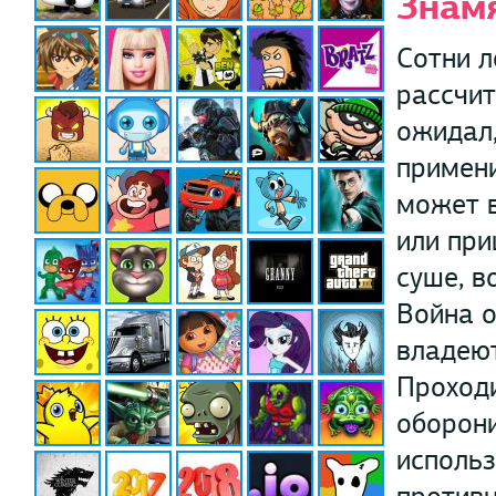
Знам
Сотни л
рассчит
ожидал,
примени
может в
или при
суше, в
Война о
владеют
Проходи
оборон
использ