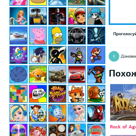
Проголосуй
Домове
Похо
Rock of Ag