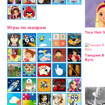
Игры по жанрам
Toca Hair 
Танцуем В
Вуги