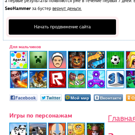
а первые результаты появляются уже в течение первых 7 дней. Е
SeoHammer
за бустер
вернут деньги.
Начать продвижение сайта
Для мальчиков
Facebook
Twitter
Мой мир
Вконтакте
О
Игры по персонажам
Главна