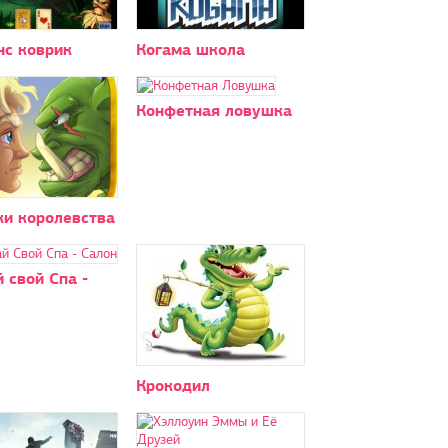
нс коврик
Когама школа
Конфетная ловушка
ки королевства
 свой Спа -
Крокодил