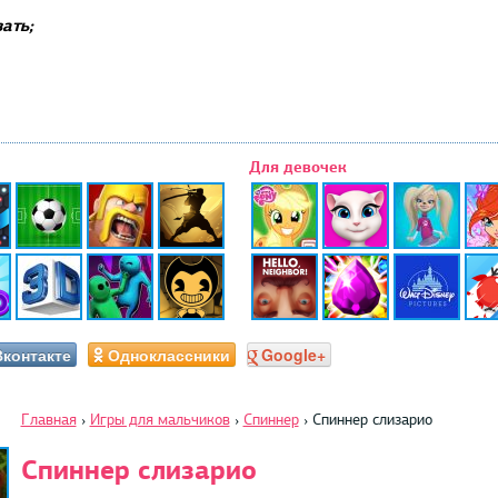
ать;
Для девочек
Вконтакте
Одноклассники
Google+
Главная
›
Игры для мальчиков
›
Спиннер
›
Спиннер слизарио
Спиннер слизарио