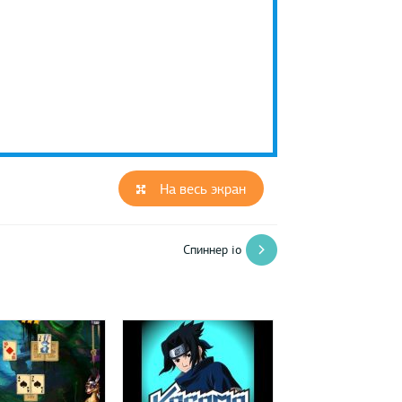
На весь экран
Спиннер io