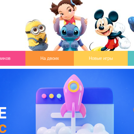
чиков
На двоих
Новые игры