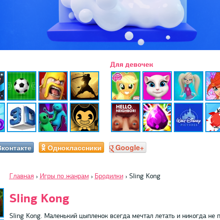
Для девочек
Вконтакте
Одноклассники
Google+
Главная
›
Игры по жанрам
›
Бродилки
›
Sling Kong
Sling Kong
Sling Kong. Маленький цыпленок всегда мечтал летать и никогда не п