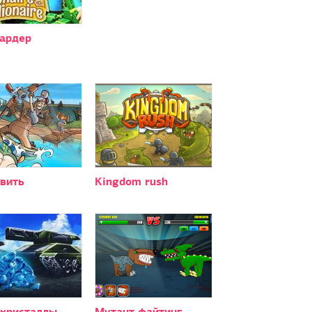
ардер
овить
Kingdom rush
 кристаллы
Мутант файтинг