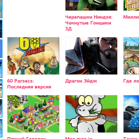
Черепашки Ниндзя:
Милли
Чокнутые Гонщики
3Д
60 Parsecs:
Драгон Эйдж
Где л
Последняя версия
Птичий Городок
Moo moo io
Танки