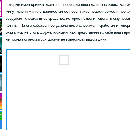
которые имея крылья, даже не пробовали никогда воспользоваться им
минут жизни манило далекое синее небо, такое недосягаемое и прек
сооружает специальное средство, которое позволит сделать ему перв
крылья. На его собственное удивление, эксперимент сработал и тепер
оказались не столь дружелюбными, как представлял их себе наш геро
не прочь полакомиться доселе не известным видом дичи.