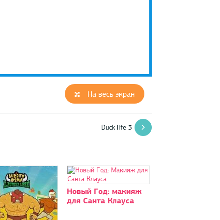
На весь экран
Duck life 3
Новый Год: макияж
для Санта Клауса