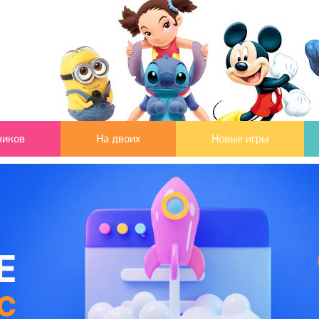
чиков
На двоих
Новые игры