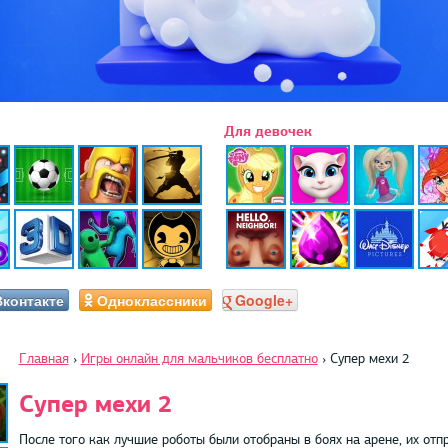
Для девочек
Вконтакте
Одноклассники
Google+
Главная
›
Игры онлайн для мальчиков бесплатно
›
Супер мехи 2
Супер мехи 2
После того как лучшие роботы были отобраны в боях на арене, их от