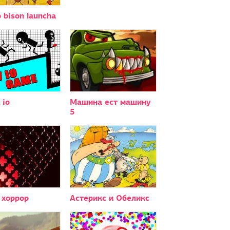
o bison launcha
 io
Машина ест машину
5
 хоррор
Астерикс и Обеликс