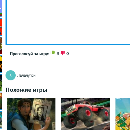
3
0
Проголосуй за игру:
Лалалупси
Похожие игры