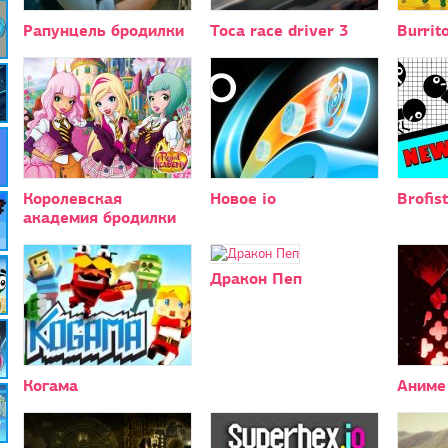
Рапунцель бродилки
Toca race driver 3
Burrit
Королевская
Новое io
Brofist
академия бродилки
Дракон Пеп
Когама
Аниме