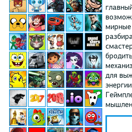
главный
возможн
мирные
разбира
смастер
бродить
механиз
для выж
энергии
Геймпле
мышлен