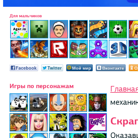
Для мальчиков
Facebook
Twitter
Мой мир
Вконтакте
О
Игры по персонажам
Главна
механи
Скра
Оказавш