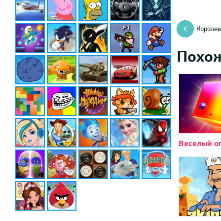
Королев
Похо
Веселый о