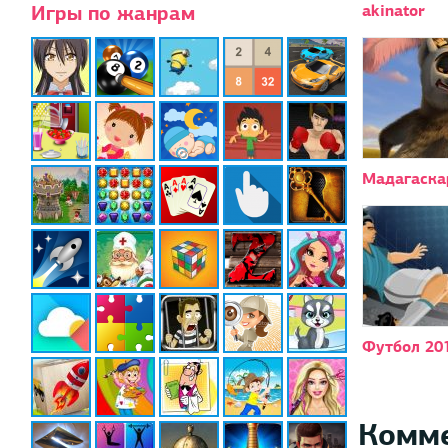
Игры по жанрам
akinator
Мадагаска
Футбол 20
Комм