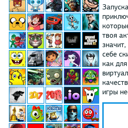
Запуска
приключ
которые
твоя ак
значит,
себе ск
как для
виртуал
качеств
игры не