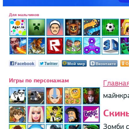
Для мальчиков
Facebook
Twitter
Мой мир
Вконтакте
О
Игры по персонажам
Главна
майнкра
Скины
Зомби с