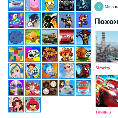
Моды на
Похо
Simcity
Тачки 3