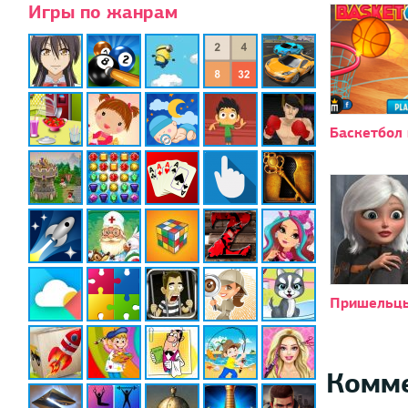
Игры по жанрам
Баскетбол 
Пришельц
Комм