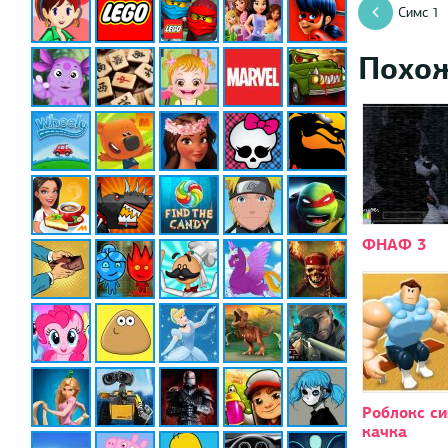
Симс 1
Похо
ФНАФ 3
Роблокс с
качка