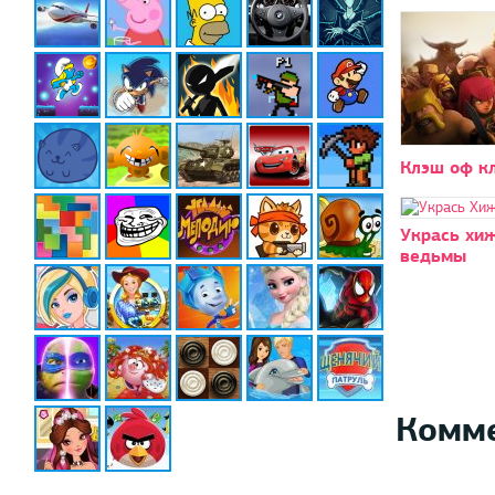
Клэш оф кл
Укрась хи
ведьмы
Комм