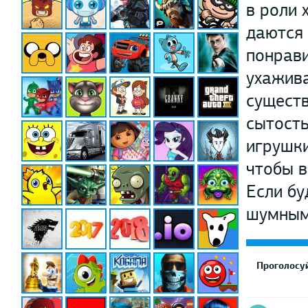
в роли 
даются 
понрави
ухажива
существ
сытость
игрушки
чтобы в
Если бу
шумным
Проголосуй