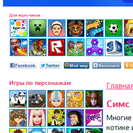
Для мальчиков
Facebook
Twitter
Мой мир
Вконтакте
О
Игры по персонажам
Главна
Симс
Многие 
котике 