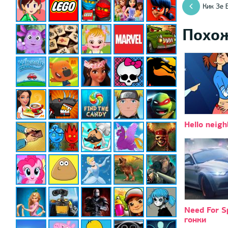
Кик Зе 
Похо
Hello neigh
Need For S
гонки