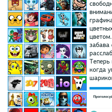
свободн
внимани
графика
цветных
цветом.
забава 
расслаб
Теперь 
когда у
шариков
Проголосуй