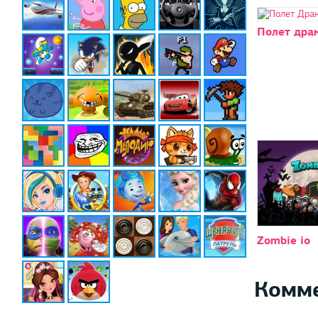
Полет дра
Zombie io
Комм