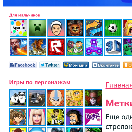
Для мальчиков
Facebook
Twitter
Мой мир
Вконтакте
О
Игры по персонажам
Главна
Метки
Еще одн
стрелок