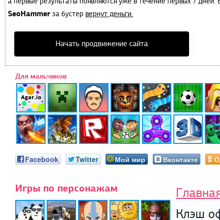
а первые результаты появляются уже в течение первых 7 дней. Е
SeoHammer
за бустер
вернут деньги.
Начать продвижение сайта
Для мальчиков
Facebook
Twitter
Мой мир
Вконтакте
О
Игры по персонажам
Главна
Клэш о