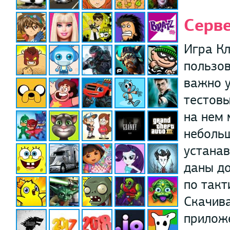
Серв
Игра Кл
пользов
важно у
тестовы
на нем
небольш
устанав
даны до
по такт
Скачива
приложе