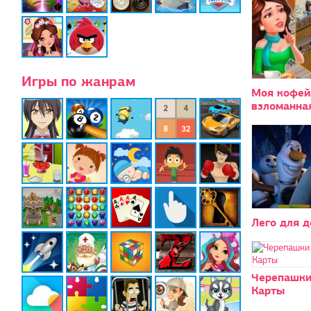
Игры по жанрам
Моя кофей
взломанна
Лего для 
Черепашки
Карты