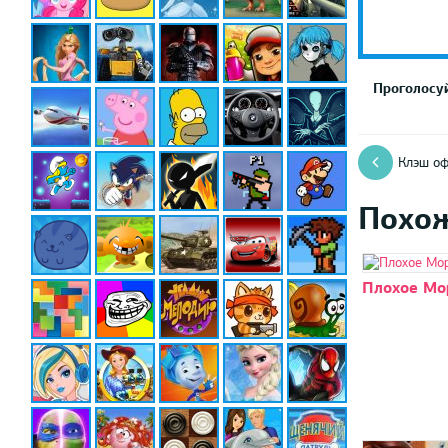
Проголосуй
Клэш оф
Похо
Плохое Мо