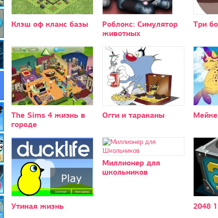
Клэш оф кланс базы
Роблокс: Симулятор
Три б
животных
The Sims 4 жизнь в
Огги и тараканы
Мейке
городе
Миллионер для
школьников
Утиная жизнь
2048 1