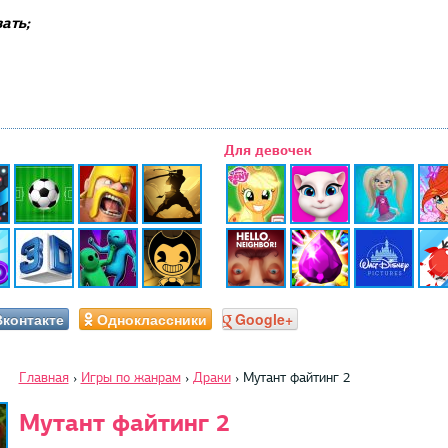
ать;
Для девочек
Вконтакте
Одноклассники
Google+
Главная
›
Игры по жанрам
›
Драки
›
Мутант файтинг 2
Мутант файтинг 2