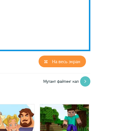
На весь экран
Мутант файтинг кап