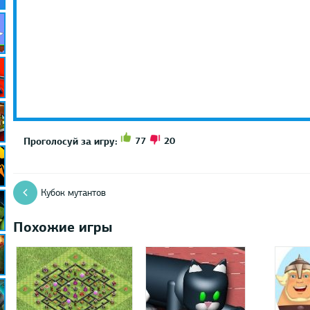
77
20
Проголосуй за игру:
Кубок мутантов
Похожие игры