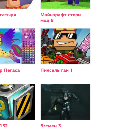
огатыря
Майнкрафт стори
мод 8
р Пегаса
Пиксель ган 1
152
Бэтмен 3