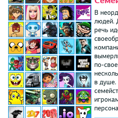
Семе
В неорд
людей. 
речь ид
своеобр
компани
вымерли
по-свое
несколь
в душе.
семейст
игрокам
персона