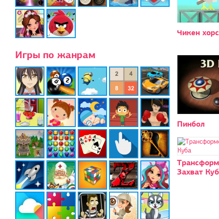
Чикен хорс
Игры по жанрам
Пинбол
Трансформ
Захват Ку