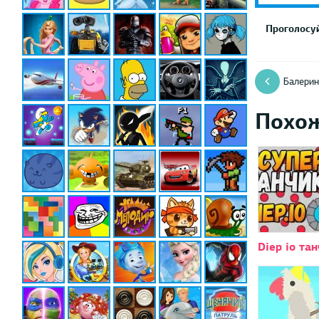
Проголосуй
Балерин
Похо
Diep io та