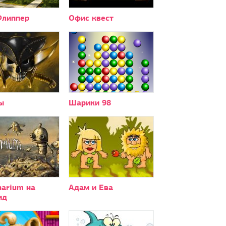
Флиппер
Офис квест
ы
Шарики 98
narium на
Адам и Ева
ид