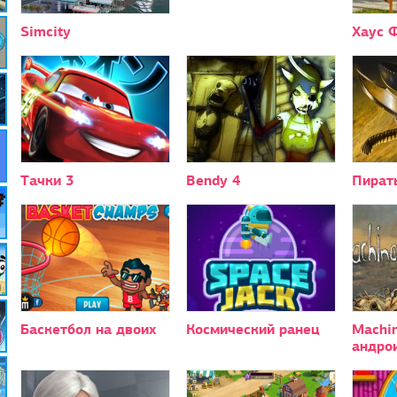
Simcity
Хаус 
Тачки 3
Bendy 4
Пират
Баскетбол на двоих
Космический ранец
Machi
андро