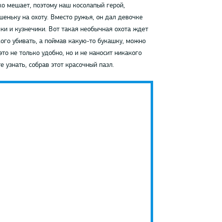
ко мешает, поэтому наш косолапый герой,
еньку на охоту. Вместо ружья, он дал девочке
чки и кузнечики. Вот такая необычная охота ждет
ого убивать, а поймав какую-то букашку, можно
это не только удобно, но и не наносит никакого
 узнать, собрав этот красочный пазл.