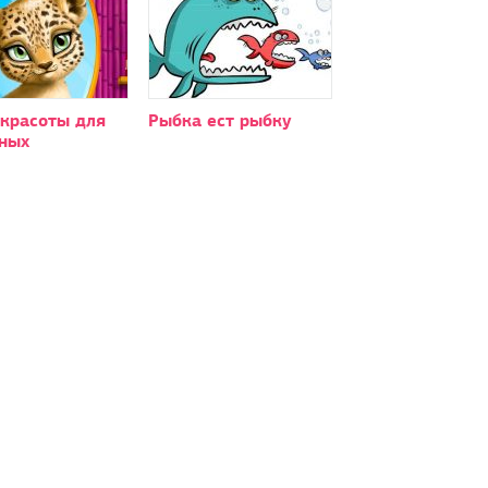
 красоты для
Рыбка ест рыбку
ных