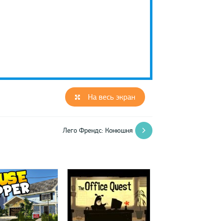
На весь экран
Лего Френдс: Конюшня