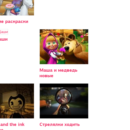
ие раскраски
аши
Маша и медведь
новые
and the ink
Стрелялки ходить
ne