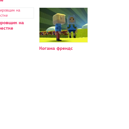
ировщик на
рестке
Когама френдс