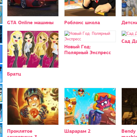
GTA Online машины
Роблокс школа
Детск
Сад Д
Новый Год:
Полярный Экспресс
Братц
Проклятое
Шарарам 2
Bendy 
сокровище 3
machi