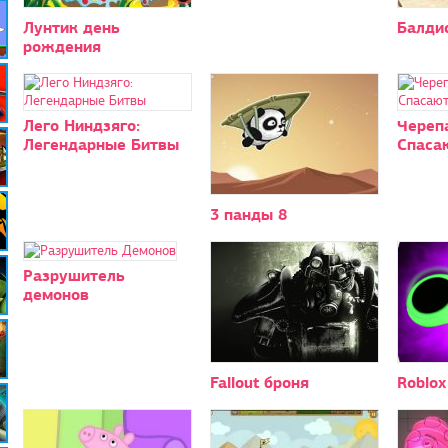
Лунтик день
Балди
рождения
Лего Ниндзяго:
Череп
Легендарные Битвы
Спаса
3 панды 8
Разрушитель
демонов
Fallout броня
Roblox