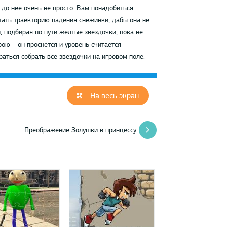
до нее очень не просто. Вам понадобиться
тать траекторию падения снежинки, дабы она не
, подбирая по пути желтые звездочки, пока не
ою – он проснется и уровень считается
аться собрать все звездочки на игровом поле.
На весь экран
Преображение Золушки в принцессу