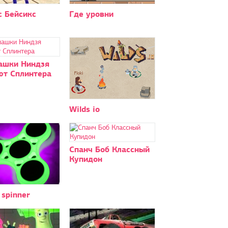
с Бейсикс
Где уровни
ашки Ниндзя
ют Сплинтера
Wilds io
Спанч Боб Классный
Купидон
 spinner