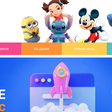
чиков
На двоих
Новые игры