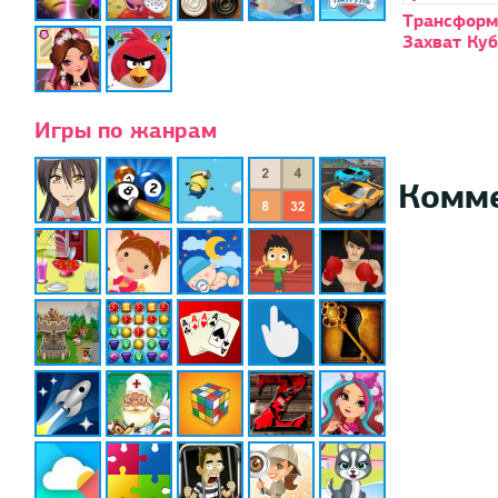
Трансформ
Захват Ку
Игры по жанрам
Комм