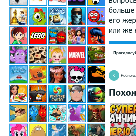
вопросы
больше 
его жер
или же 
Проголосуй
Роблокс
Похо