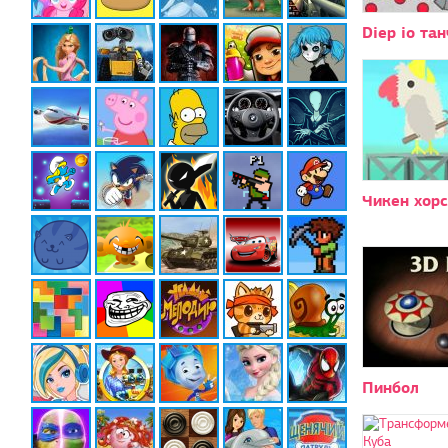
Diep io та
Чикен хорс
Пинбол