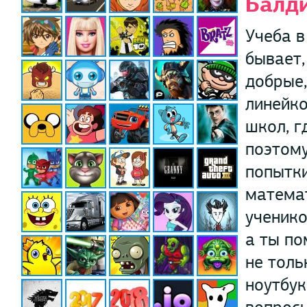
Балди
Учеба в
бывает,
добрые,
линейко
школ, г
поэтому
попытки
математ
ученико
а ты по
не толь
ноутбук