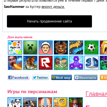
а первые результаты появляются уже в течение первых 7 дней. Е
SeoHammer
за бустер
вернут деньги.
Начать продвижение сайта
Для мальчиков
Facebook
Twitter
Мой мир
Вконтакте
О
Игры по персонажам
Главна