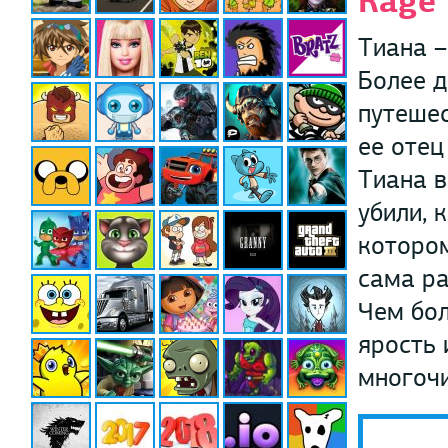
Rage
Тиана –
Более д
путешес
ее отец
Тиана в
убили, 
котором
сама ра
Чем бол
ярость 
многочи