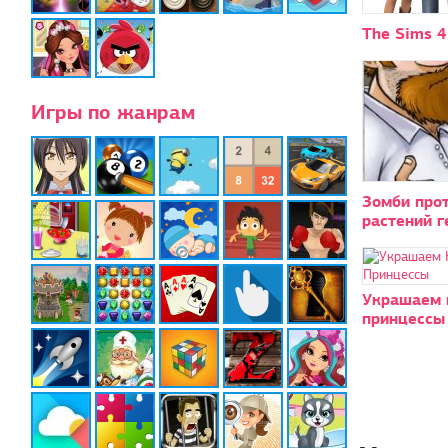
The Sims 4
Игры по жанрам
Зомби про
растений г
Украшаем 
принцессы