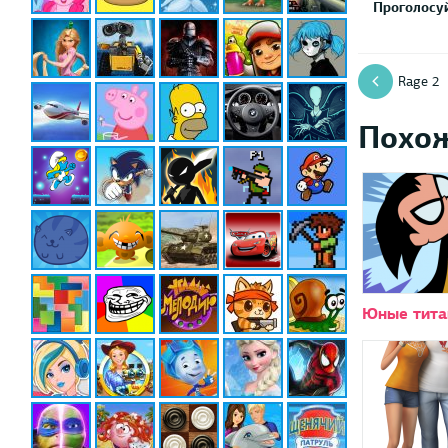
Проголосуй
Rage 2
Похо
Юные тит