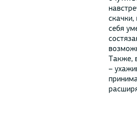
навстре
скачки,
себя ум
состяза
возможн
Также, 
– ухажи
принима
расширя