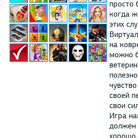
просто 
когда ж
этих сл
Виртуал
на ковр
можно б
ветерин
полезно
чувство
своей п
свои си
Игра на
должен 
хорошо.