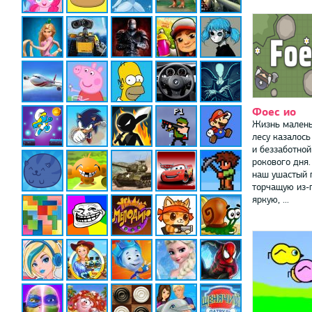
Фоес ио
Жизнь малень
лесу казалось
и беззаботной
рокового дня
наш ушастый 
торчащую из-
яркую, ...