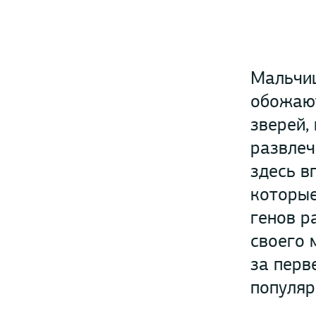
Мальчиш
обожают
зверей,
развлеч
здесь в
которые
генов р
своего 
за перв
популяр