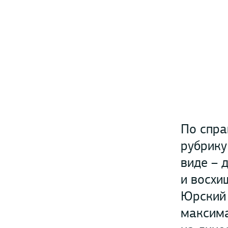
По спра
рубрику
виде – 
и восхи
Юрский 
максима