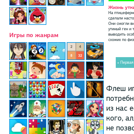
Жизнь утк
На птицеферм
сделали наст
Они смогли в
утиный ген и 
Игры по жанрам
выводить особ
схожих по физ
« Первая
Флеш иг
потребн
из нас 
кого, а
не позв