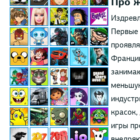
Про 
Издревл
Первые 
проявля
Франции
занимаю
меньшую
индустр
красок,
игры пр
внедряю