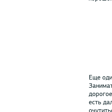
Еще оди
Занимат
дорогое
есть да
очутить