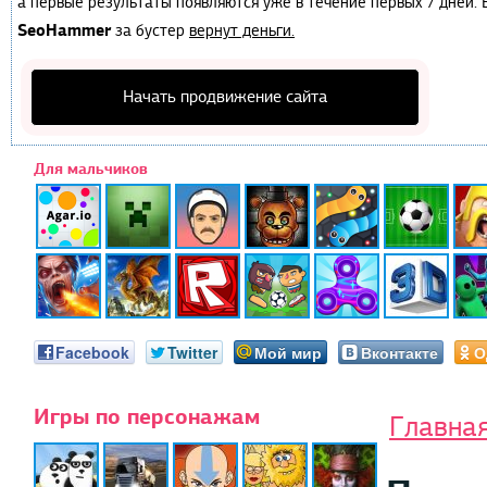
а первые результаты появляются уже в течение первых 7 дней. Е
SeoHammer
за бустер
вернут деньги.
Начать продвижение сайта
Для мальчиков
Facebook
Twitter
Мой мир
Вконтакте
О
Игры по персонажам
Главна