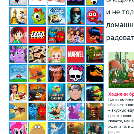
и не то
домашни
радоват
Ходилки б
Котик по име
обожает в жи
– вкусную еду
приключения.
сюжете, наше
ждет и то, и д
раз, из ...