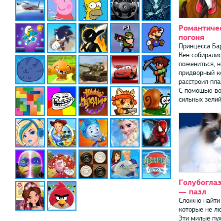
Романтиче
погоня
Принцесса Ба
Кен собиралис
пожениться, 
придворный к
расстроил пл
С помощью во
сильных зелий, 
Голубогла
— пазл
Сложно найти
которые не л
Эти милые пу