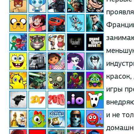
проявля
Франции
занимаю
меньшую
индустр
красок,
игры пр
внедряю
и не то
домашни