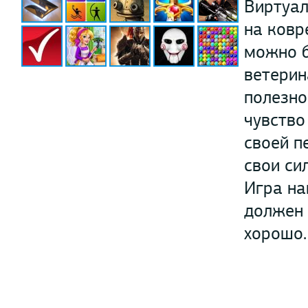
Виртуал
на ковр
можно б
ветерин
полезно
чувство
своей п
свои си
Игра на
должен 
хорошо.