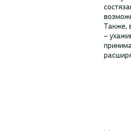
состяза
возможн
Также, 
– ухажи
принима
расширя