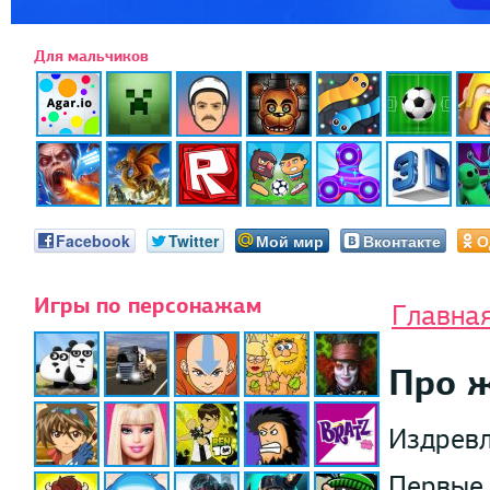
Для мальчиков
Facebook
Twitter
Мой мир
Вконтакте
О
Игры по персонажам
Главна
Про 
Издревл
Первые 