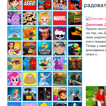
радоват
Динозавр 
Прошло неско
тех пор, как 
своих родител
злого пещерно
Теперь у наш
динозаврика е
семья и ...