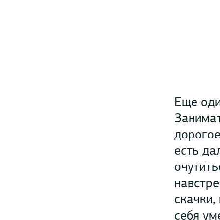
Еще оди
Занимат
дорогое
есть да
очутить
навстре
скачки,
себя ум