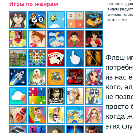
Игры по жанрам
питомцы одни
видом радуют 
снимают стре
хоть на миг ...
Флеш иг
потребн
из нас 
кого, а
не позв
просто 
когда ж
этих сл