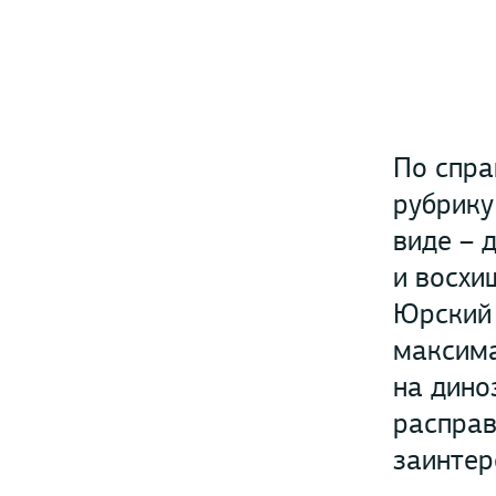
По спра
рубрику
виде – 
и восхи
Юрский 
максима
на дино
расправ
заинтер