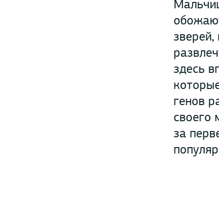
Мальчиш
обожают
зверей,
развлеч
здесь в
которые
генов р
своего 
за перв
популяр