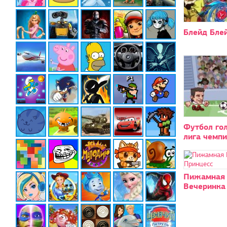
Блейд Блей
Футбол го
лига чемп
Пижамная
Вечеринка