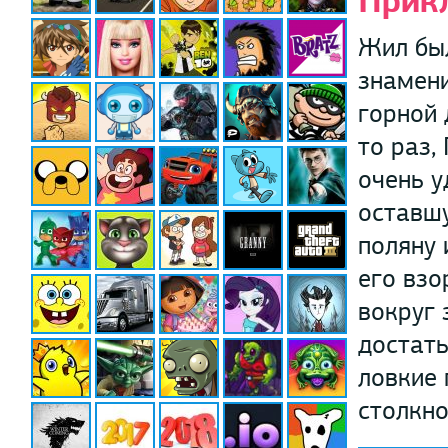
Прик
Жил был
знамени
горной 
то раз,
очень у
оставшу
поляну 
его взо
вокруг 
достать
ловкие 
столкно