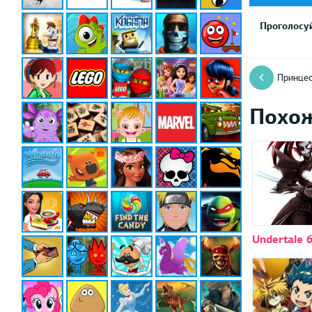
Проголосуй
Принцес
Похо
Undertale 