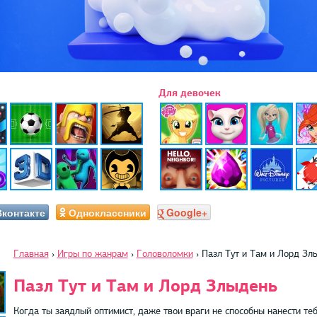
Для девочек
Вконтакте
Одноклассники
Google+
Главная
›
Игры по жанрам
›
Головоломки
›
Пазл Тут и Там и Лорд Зл
Пазл Тут и Там и Лорд Злыдень
Когда ты заядлый оптимист, даже твои враги не способны нанести те