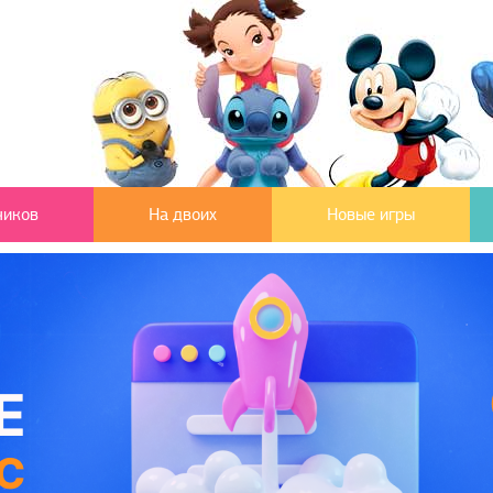
чиков
На двоих
Новые игры