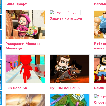
Билд крафт
Когам
Защита - это долг
Раскраски Маша и
Робло
Медведь
качка
Fun Race 3D
Нужны деньги 3
Бомж 
Спорт