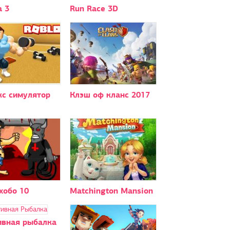
а 3
Run Race 3D
кс симулятор
Клэш оф кланс 2017
хобо 10
Matchington Mansion
ивная рыбалка