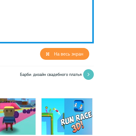
На весь экран
Барби: дизайн свадебного платья