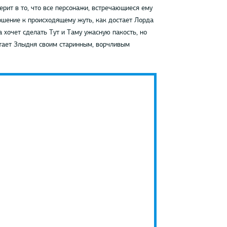
рит в то, что все персонажи, встречающиеся ему
ошение к происходящему жуть, как достает Лорда
 хочет сделать Тут и Таму ужасную пакость, но
итает Злыдня своим старинным, ворчливым