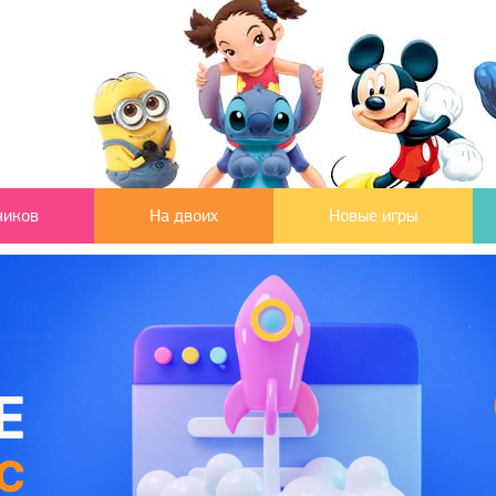
чиков
На двоих
Новые игры