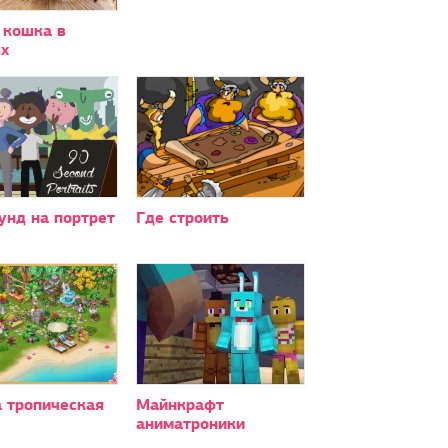
 кошка в
х
унд на портрет
Где строить
а тропическая
Майнкрафт
аниматроники