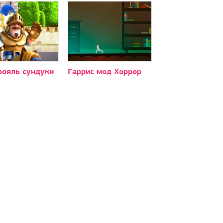
рояль сундуки
Гаррис мод Хоррор