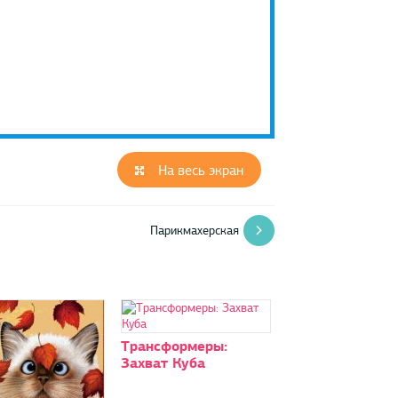
На весь экран
Парикмахерская
Трансформеры:
Захват Куба