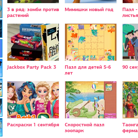
3 в ряд: зомби против
Мимишки новый год
Пазл -
растений
листья
Jackbox Party Pack 3
Пазл для детей 5-6
90 сек
лет
Раскраски 1 сентября
Скоростной пазл
Таонг
зоопарк
ферма