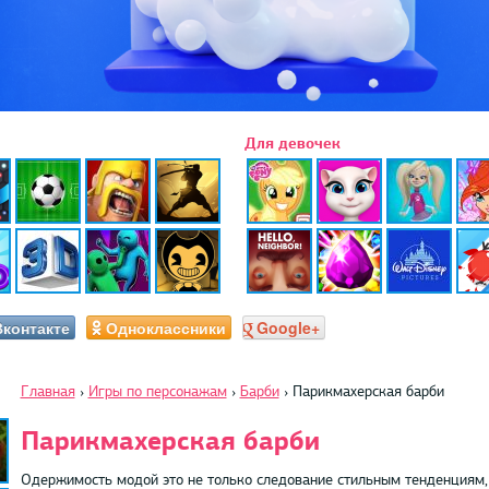
Для девочек
Вконтакте
Одноклассники
Google+
Главная
›
Игры по персонажам
›
Барби
›
Парикмахерская барби
Парикмахерская барби
Одержимость модой это не только следование стильным тенденциям, 