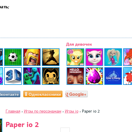
ать;
Для девочек
Вконтакте
Одноклассники
Google+
Главная
›
Игры по персонажам
›
Игры io
›
Paper io 2
Paper io 2