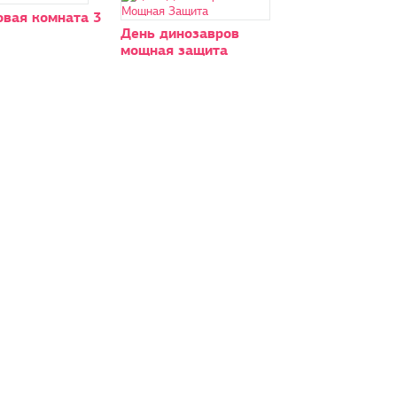
овая комната 3
День динозавров
мощная защита