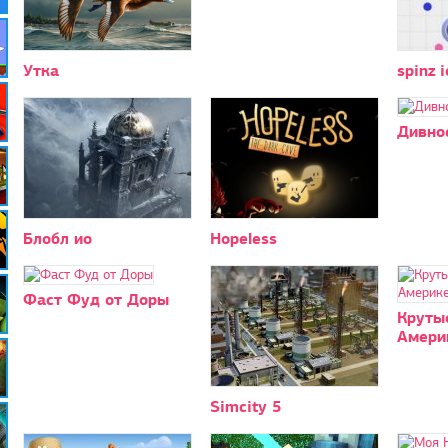
Утка
spinz i
Дивно
Блобл ио
Hopeless
Фаст Фуд от Доры
Крутые
Амери
Simcity 5