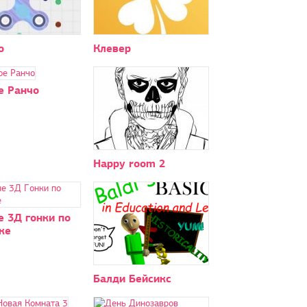
o
Клевер
е Ранчо
Happy room 2
 3Д гонки по
ке
Балди Бейсикс