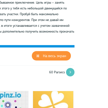
абываемое приключение. Цель игры – занять
я этого у тебя есть небольшой движущийся по
вать участки. Пробуй быть максимально
о пути конкурентов. При этом не давай им
 в итоге устанавливается с учетом захваченной
бы дополнительно получить возможность прокачать
На весь экран
60 Parsecs