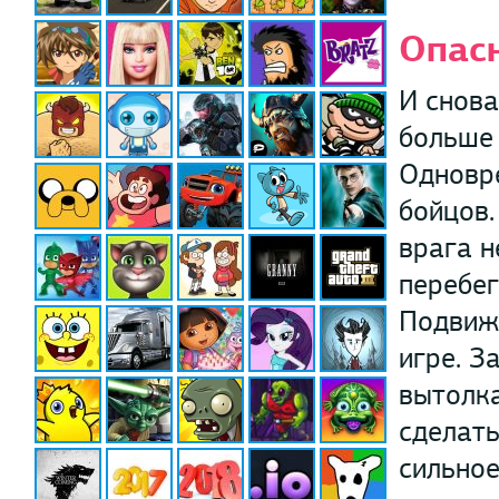
Опас
И снова
больше 
Одновре
бойцов.
врага н
перебег
Подвижн
игре. З
вытолка
сделать
сильное