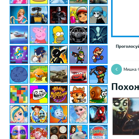
Проголосуй
Мишка 
Похо