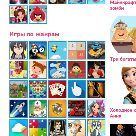
Майнкрафт
зомби
Игры по жанрам
Три богат
Холодное 
Анна