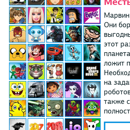
Месть
Марвин 
Они бор
выгодны
этот ра
планета
ложит п
Необход
на зада
роботов
также с
полност