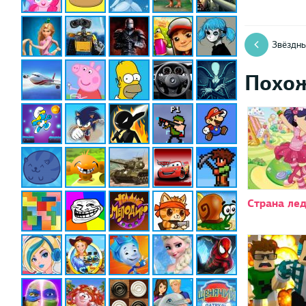
Звёздны
Похо
Страна ле