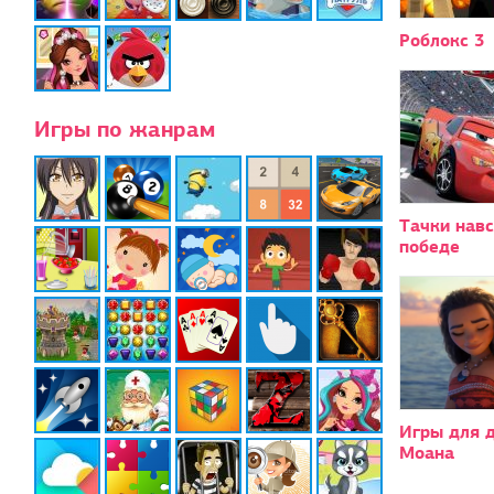
Роблокс 3
Игры по жанрам
Тачки нав
победе
Игры для 
Моана