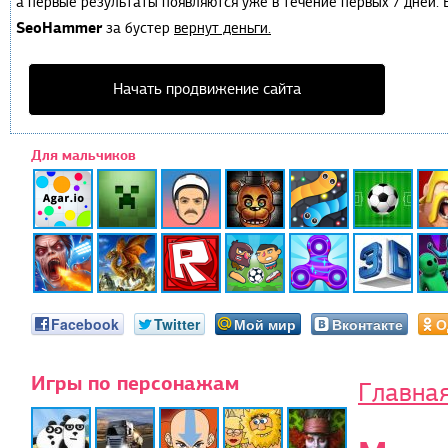
а первые результаты появляются уже в течение первых 7 дней. Е
SeoHammer
за бустер
вернут деньги.
Начать продвижение сайта
Для мальчиков
Facebook
Twitter
Мой мир
Вконтакте
О
Игры по персонажам
Главна