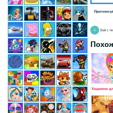
Проголосуй
Бой с т
Похо
Ходилки д