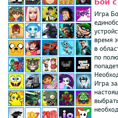
Бой с
Игра Бо
единобо
устройс
время э
в облас
по полю
попадет
Необход
Игра за
настоя
выбрать
необход