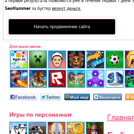
а первые результаты появляются уже в течение первых 7 дней. Е
SeoHammer
за бустер
вернут деньги.
Начать продвижение сайта
Для мальчиков
Facebook
Twitter
Мой мир
Вконтакте
О
Игры по персонажам
Главна