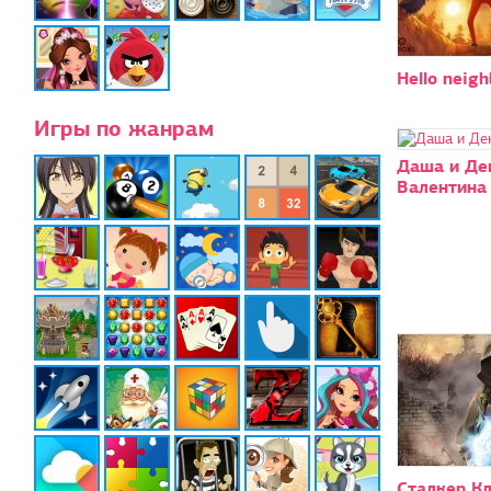
Hello neigh
Игры по жанрам
Даша и Де
Валентина
Сталкер К