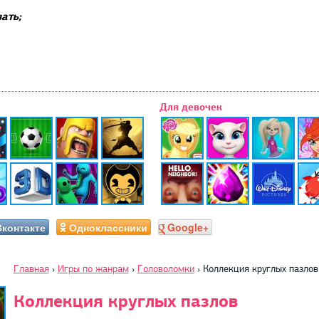
ать;
Для девочек
Вконтакте
Одноклассники
Google+
Главная
›
Игры по жанрам
›
Головоломки
›
Коллекция круглых пазлов
Коллекция круглых пазлов