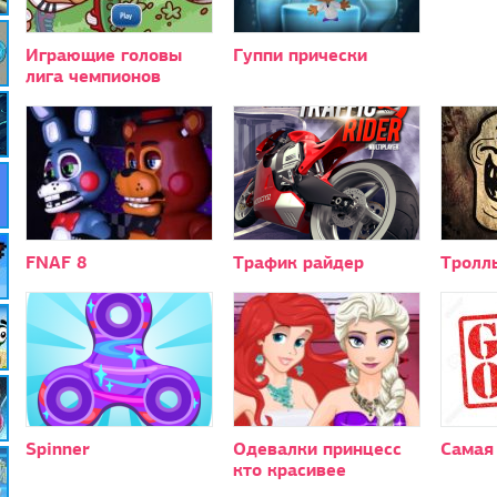
Играющие головы
Гуппи прически
лига чемпионов
FNAF 8
Трафик райдер
Тролл
Spinner
Одевалки принцесс
Самая
кто красивее