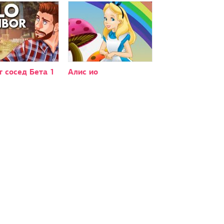
 сосед Бета 1
Алис ио