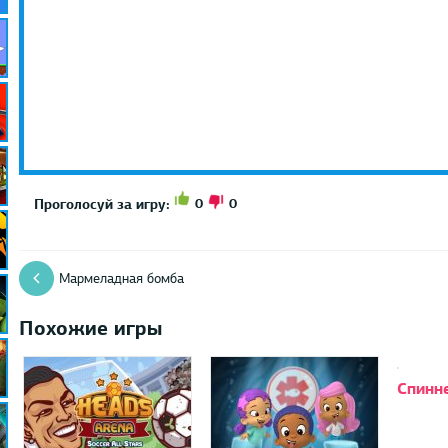
0
0
Проголосуй за игру:
Мармеладная бомба
Похожие игры
Спинне