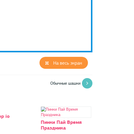
На весь экран
Обычные шашки
р io
Пинки Пай Время
Праздника