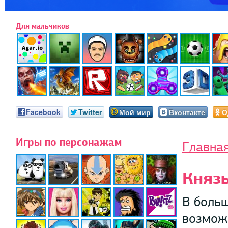
Для мальчиков
Facebook
Twitter
Мой мир
Вконтакте
О
Игры по персонажам
Главна
Княз
В больш
возможн