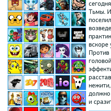
сегодня
Тьмы. И
поселил
возведе
практик
вскоре 
Против 
головой
эффекти
расстав
нежити,
должно 
и срази