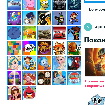
Проголосуй
Гарри П
Похо
Проклятое
сокровище