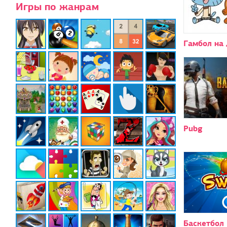
Игры по жанрам
Гамбол на 
Pubg
Баскетбол