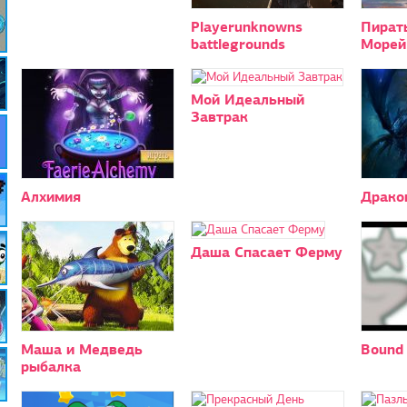
Playerunknowns
Пират
battlegrounds
Морей
Мой Идеальный
Завтрак
Алхимия
Драко
Даша Спасает Ферму
Маша и Медведь
Bound
рыбалка