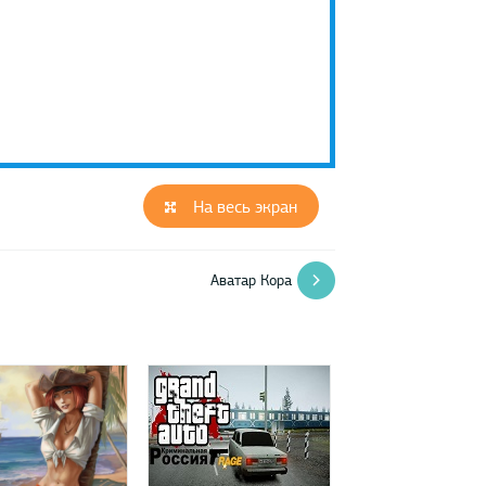
На весь экран
Аватар Кора