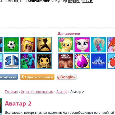
SeoHammer
0 за месяц, то в
за бустер
вернут деньги.
Для девочек
Вконтакте
Одноклассники
Google+
Главная
›
Игры по персонажам
›
Аватар
›
Аватар 2
Аватар 2
Все злодеи, которым успел насолить Аанг, освободились из стихийно