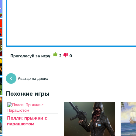
2
0
Проголосуй за игру:
Аватар на двоих
Похожие игры
Полли: прыжки с
парашютом