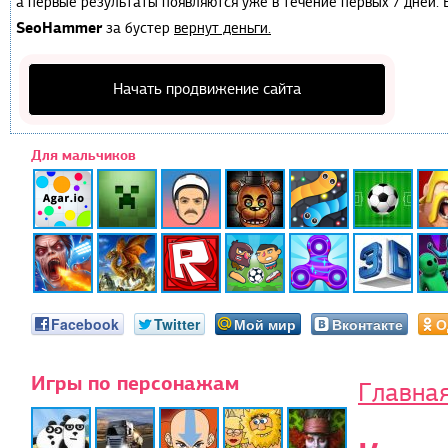
а первые результаты появляются уже в течение первых 7 дней. Е
SeoHammer
за бустер
вернут деньги.
Начать продвижение сайта
Для мальчиков
Facebook
Twitter
Мой мир
Вконтакте
О
Игры по персонажам
Главна