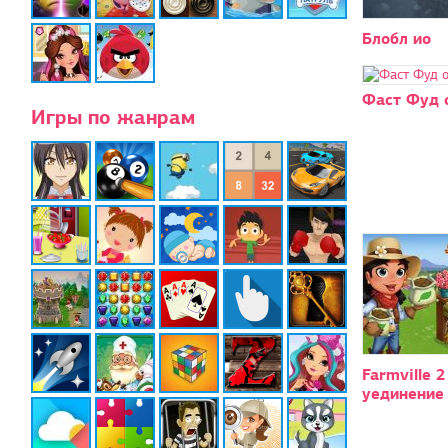
Блобл ио
Фаст Фуд 
Игры по жанрам
Farmville 
уединение