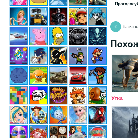
Проголосуй
Пасьянс
Похо
Утка