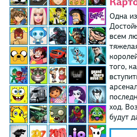
Карт
Одна из
Достойн
всем лю
тяжелая
королей
того, к
вступит
арсена
последн
ход. Во
будут д