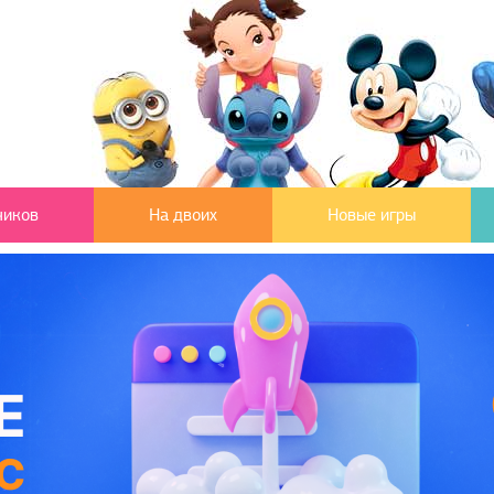
чиков
На двоих
Новые игры