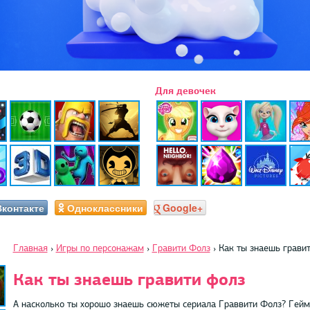
Для девочек
Вконтакте
Одноклассники
Google+
Главная
›
Игры по персонажам
›
Гравити Фолз
›
Как ты знаешь грави
Как ты знаешь гравити фолз
А насколько ты хорошо знаешь сюжеты сериала Граввити Фолз? Геймп