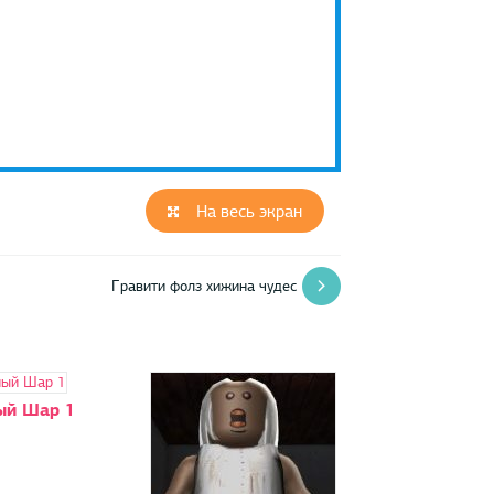
На весь экран
Гравити фолз хижина чудес
ый Шар 1