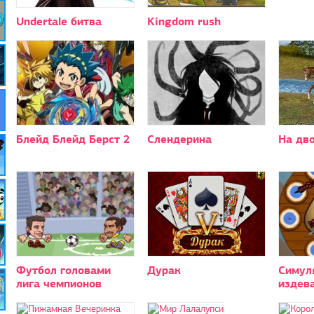
Undertale битва
Kingdom rush
Блейд Блейд Берст 2
Слендерина
На дво
Футбол головами
Дурак
Симул
лига чемпионов
издев