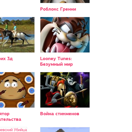
Роблокс Гренни
их 3д
Looney Tunes:
Безумный мир
ятор
Война стикменов
ательства