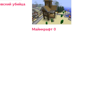
евский убийца
Майнкрафт 0